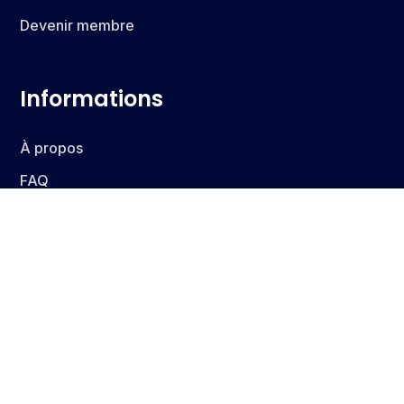
Devenir membre
Informations
À propos
FAQ
Contact
Blog
Contact
4 rue de l'Artisanat, 67116 Reichstett