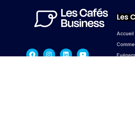
Les 
Accueil
Commen
Evénem
Témoig
Inscrivez-vous à notre newsletter
Avanta
Tarifs
Deveni
Copyright © 2023 Les Cafés Business. Tous dro