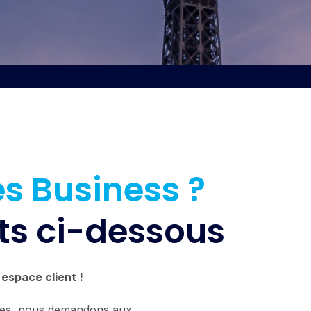
és Business ?
ts ci-dessous
espace client !
itées, nous demandons aux