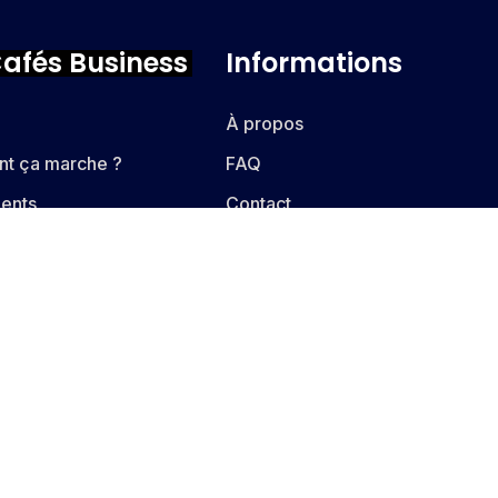
Cafés Business
Informations
À propos
t ça marche ?
FAQ
ents
Contact
nages
Blog
ges
r membre
its réservés