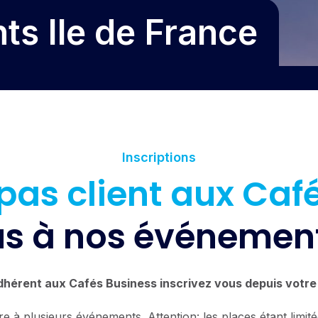
s Ile de France
Inscriptions
pas client aux Caf
us à nos événemen
dhérent aux Cafés Business inscrivez vous depuis votre 
e à plusieurs événements. Attention: les places étant lim