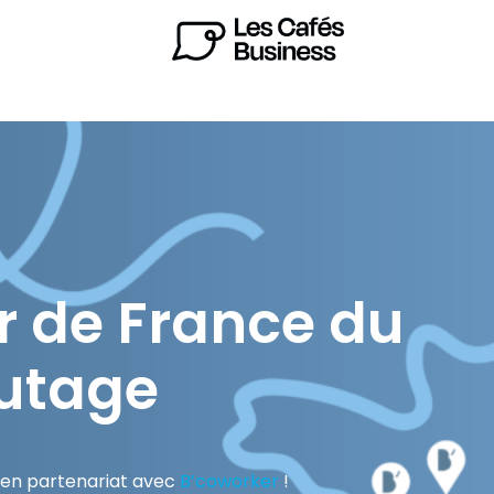
r de France du
utage
s en partenariat avec
B’coworker
!